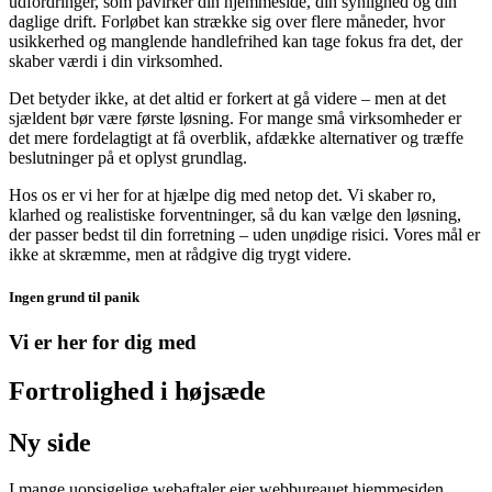
udfordringer, som påvirker din hjemmeside, din synlighed og din
daglige drift. Forløbet kan strække sig over flere måneder, hvor
usikkerhed og manglende handlefrihed kan tage fokus fra det, der
skaber værdi i din virksomhed.
Det betyder ikke, at det altid er forkert at gå videre – men at det
sjældent bør være første løsning. For mange små virksomheder er
det mere fordelagtigt at få overblik, afdække alternativer og træffe
beslutninger på et oplyst grundlag.
Hos os er vi her for at hjælpe dig med netop det. Vi skaber ro,
klarhed og realistiske forventninger, så du kan vælge den løsning,
der passer bedst til din forretning – uden unødige risici. Vores mål er
ikke at skræmme, men at rådgive dig trygt videre.
Ingen grund til panik
Vi er her for dig med
Fortrolighed i højsæde
Ny side
I mange uopsigelige webaftaler ejer webbureauet hjemmesiden,