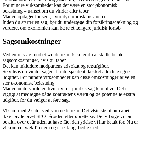
For mindre virksomheder kan det være en stor økonomisk
belastning – uanset om du vinder eller taber.
Mange opdager for sent, hvor dyr juridisk bistand er.
Inden du starter en sag, bør du undersøge din forsikringsdækning og
vurdere, om økonomien kan bære et længere juridisk forløb.
Sagsomkostninger
Ved en retssag mod et webbureau risikerer du at skulle betale
sagsomkostninger, hvis du taber.
Det kan inkludere modpartens advokat og retsafgifter.
Selv hvis du vinder sagen, får du sjældent dækket alle dine egne
udgifter. For mindre virksomheder kan disse omkostninger blive en
stor økonomisk belastning.
Mange undervurderer, hvor dyr en juridisk sag kan blive. Det er
vigtigt at medregne både kontraktens værdi og de potentielle ekstra
udgifter, før du vælger at føre sag.
Vi stod med 2 sider ved samme bureau. Det viste sig at bureauet
ikke havde lavet SEO på siden efter oprettelse. Det vil sige vi har
betalt i over et år uden at have fået den ydelse vi har betalt for. Nu er
vi kommet væk fra dem og er et langt bedre sted .