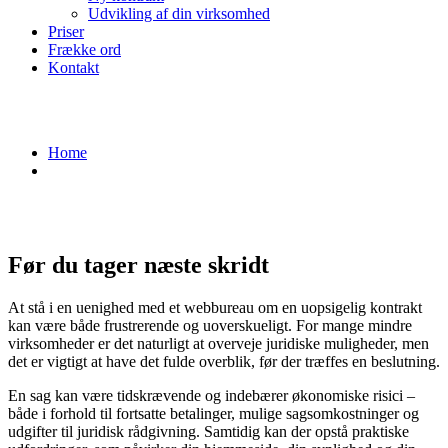
Udvikling af din virksomhed
Priser
Frække ord
Kontakt
Overvej konsekvenserne - WebHelp One
Home
Overvej konsekvenserne
Før du tager næste skridt
At stå i en uenighed med et webbureau om en uopsigelig kontrakt
kan være både frustrerende og uoverskueligt. For mange mindre
virksomheder er det naturligt at overveje juridiske muligheder, men
det er vigtigt at have det fulde overblik, før der træffes en beslutning.
En sag kan være tidskrævende og indebærer økonomiske risici –
både i forhold til fortsatte betalinger, mulige sagsomkostninger og
udgifter til juridisk rådgivning. Samtidig kan der opstå praktiske