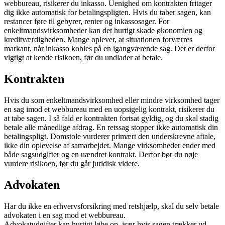
webbureau, risikerer du inkasso. Uenighed om kontrakten fritager
dig ikke automatisk for betalingspligten. Hvis du taber sagen, kan
restancer føre til gebyrer, renter og inkassosager. For
enkeltmandsvirksomheder kan det hurtigt skade økonomien og
kreditværdigheden. Mange oplever, at situationen forværres
markant, når inkasso kobles på en igangværende sag. Det er derfor
vigtigt at kende risikoen, før du undlader at betale.
Kontrakten
Hvis du som enkeltmandsvirksomhed eller mindre virksomhed tager
en sag imod et webbureau med en uopsigelig kontrakt, risikerer du
at tabe sagen. I så fald er kontrakten fortsat gyldig, og du skal stadig
betale alle månedlige afdrag. En retssag stopper ikke automatisk din
betalingspligt. Domstole vurderer primært den underskrevne aftale,
ikke din oplevelse af samarbejdet. Mange virksomheder ender med
både sagsudgifter og en uændret kontrakt. Derfor bør du nøje
vurdere risikoen, før du går juridisk videre.
Advokaten
Har du ikke en erhvervsforsikring med retshjælp, skal du selv betale
advokaten i en sag mod et webbureau.
Advokatudgifter kan hurtigt løbe op, især hvis sagen trækker ud.