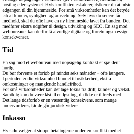
hosting eller systemet. Hvis konflikten eskalerer, risikerer du at miste
adgangen til din hjemmeside. For små virksomheder kan det betyde
tab af kunder, synlighed og omsætning. Selv hvis du senere får
medhold, skal du ofte have en ny hjemmeside lavet fra bunden. Det
medfører ekstra udgifter til design, udvikling og SEO. En sag mod
webbureauet kan derfor få alvorlige digitale og forretningsmæssige
konsekvenser.
Tid
En sag mod et webbureau med uopsigelig kontrakt er sjældent
hurtig.
Du bør forvente et forløb på mindst seks måneder – ofte længere.
I perioden er din virksomhed bundet til usikkerhed, ekstra
omkostninger og manglende handlefrihed.
For små virksomheder kan det tage fokus fra drift, kunder og vækst.
Samtidig kan du være låst til en løsning, du ikke er tilfreds med.
Det lange tidsforløb er en væsentlig konsekvens, som mange
undervurderer, før de går juridisk videre
Inkasso
Hvis du vælger at stoppe betalingerne under en konflikt med et