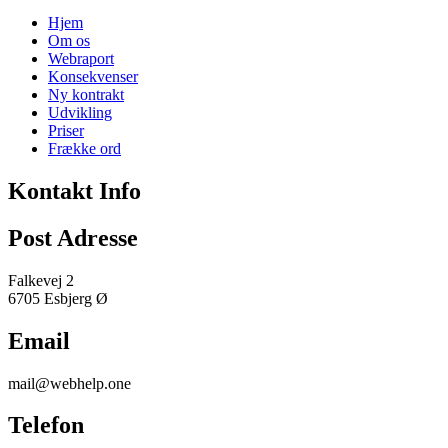
Hjem
Om os
Webraport
Konsekvenser
Ny kontrakt
Udvikling
Priser
Frække ord
Kontakt Info
Post Adresse
Falkevej 2
6705 Esbjerg Ø
Email
mail@webhelp.one
Telefon