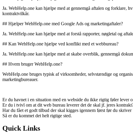
Ja. WebHelp.one kan hjælpe med at gennemgå aftalen og forklare, hv
kontraktvilkår.
## Hjælper WebHelp.one med Google Ads og marketingaftaler?
Ja. WebHelp.one kan hjælpe med at forstå rapporter, nøgletal og af
## Kan WebHelp.one hjælpe ved konflikt med et webbureau?
Ja. WebHelp.one kan hjælpe med at skabe overblik, gennemgå dokumen
## Hvem bruger WebHelp.one?
WebHelp.one bruges typisk af virksomheder, selvstændige og organisatio
marketingbureauer.
Er du havnet i en situation med en webside du ikke rigtig føler lever o
Er du i tvivl om at dit web bureau leverer det de skal jf. jeres kontrakt
Har du fået et godt tilbud der skal kigges igennem først før du skriver
Så er du kommet det helt rigtige sted.
Quick Links