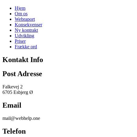
Hjem
Om os
Webraport
Konsekvenser
Ny kontrakt
Udvikling
Priser
Frække ord
Kontakt Info
Post Adresse
Falkevej 2
6705 Esbjerg Ø
Email
mail@webhelp.one
Telefon